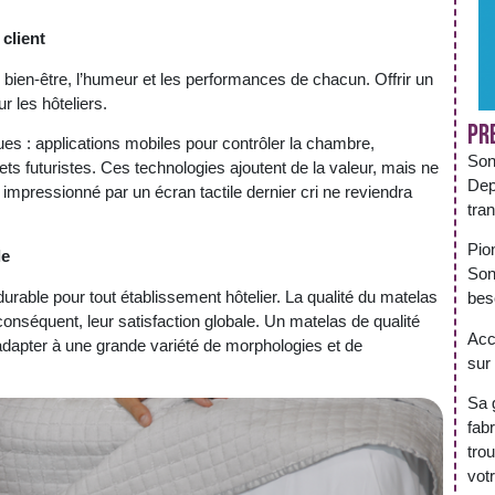
client
bien-être, l’humeur et les performances de chacun. Offrir un
r les hôteliers.
Pr
s : applications mobiles pour contrôler la chambre,
Son
ts futuristes. Ces technologies ajoutent de la valeur, mais ne
Dep
pressionné par un écran tactile dernier cri ne reviendra
tra
Pio
le
Son
urable pour tout établissement hôtelier. La qualité du matelas
bes
onséquent, leur satisfaction globale. Un matelas de qualité
Acc
s’adapter à une grande variété de morphologies et de
sur 
Sa 
fabr
tro
votr