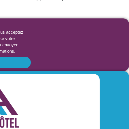
vous acceptez
se votre
s envoyer
rmations.