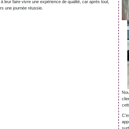
à leur faire vivre une expérience de qualité, car après tout,
rs une journée réussie.
Nou
cli
cett
C’e
app
surt